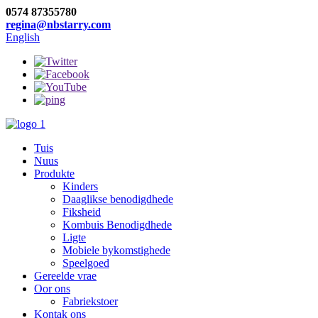
0574 87355780
regina@nbstarry.com
English
Tuis
Nuus
Produkte
Kinders
Daaglikse benodigdhede
Fiksheid
Kombuis Benodigdhede
Ligte
Mobiele bykomstighede
Speelgoed
Gereelde vrae
Oor ons
Fabriekstoer
Kontak ons