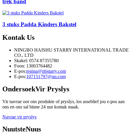
trek band
3 stuks Padda Kinders Bakstel
Kontak
Us
NINGBO HAISHU STARRY INTERNATIONAL TRADE
CO., LTD
Skakel: 0574 87355780
Foon: 13003764482
E-pos:
regina@nbstarry.com
E-pos:
107151797@qq.com
Ondersoek
Vir Pryslys
Vir navrae oor ons produkte of pryslys, los asseblief jou e-pos aan
ons en ons sal binne 24 uur kontak maak.
Navrae vir pryslys
Nuutste
Nuus