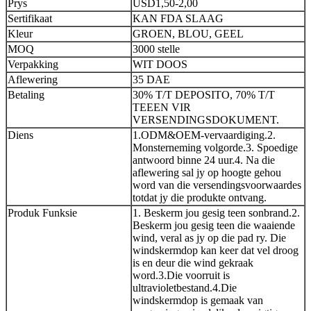
Prys
USD1,50-2,00
Sertifikaat
KAN FDA SLAAG
Kleur
GROEN, BLOU, GEEL
MOQ
3000 stelle
Verpakking
WIT DOOS
Aflewering
35 DAE
Betaling
30% T/T DEPOSITO, 70% T/T
TEEEN VIR
VERSENDINGSDOKUMENT.
Diens
1.ODM&OEM-vervaardiging.2.
Monsterneming volgorde.3. Spoedige
antwoord binne 24 uur.4. Na die
aflewering sal jy op hoogte gehou
word van die versendingsvoorwaardes
totdat jy die produkte ontvang.
Produk Funksie
1. Beskerm jou gesig teen sonbrand.2.
Beskerm jou gesig teen die waaiende
wind, veral as jy op die pad ry. Die
windskermdop kan keer dat vel droog
is en deur die wind gekraak
word.3.Die voorruit is
ultravioletbestand.4.Die
windskermdop is gemaak van