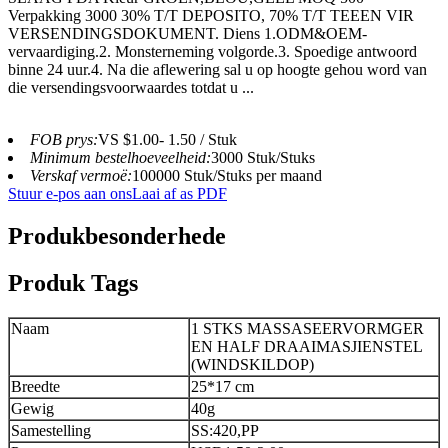
Verpakking 3000 30% T/T DEPOSITO, 70% T/T TEEEN VIR
VERSENDINGSDOKUMENT. Diens 1.ODM&OEM-
vervaardiging.2. Monsterneming volgorde.3. Spoedige antwoord
binne 24 uur.4. Na die aflewering sal u op hoogte gehou word van
die versendingsvoorwaardes totdat u ...
FOB prys:
VS $1.00- 1.50 / Stuk
Minimum bestelhoeveelheid:
3000 Stuk/Stuks
Verskaf vermoë:
100000 Stuk/Stuks per maand
Stuur e-pos aan ons
Laai af as PDF
Produkbesonderhede
Produk Tags
Naam
1 STKS MASSASEERVORMGER
EN HALF DRAAIMASJIENSTEL
(WINDSKILDOP)
Breedte
25*17 cm
Gewig
40g
Samestelling
SS:420,PP