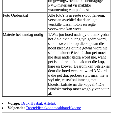
omgewingsvriendelike deursigtige
PVC-materiaal vir maklike
waarneming van padtoestande.
Foto Onderskrif
Alle foto's is in regte skoot geneem,
verstaan ​​asseblief dat daar ligte
verskille tussen foto's en regte
voorwerpe kan wees.
Materie het aandag nodig
1.Was jou hoed nadat jy dit lank gedra
het.As dit vir 'n lang tyd gedra word,
sal die sweet bo-op die kop aan die
hoed kleef.As dit nie gewas word nie,
sal dit bakterieë teel. 2. Jou pet moet
nie deur ander gedra word nie, want
pet is in direkte kontak met die kop,
hare en kopvel. Daarom kan velsiektes
deur die hoed versprei word.3.Voordat
u die pet dra, probeer styf, maar nie te
styf nie, te styf sal inmeng met
bloedsirkulasie na die kopvel.4.Die
windskermdop moet wegbly van vuur
af,
Vorige:
Druk Hysbak Artefak
Volgende:
Troeteldier skoonmaakhandskoene