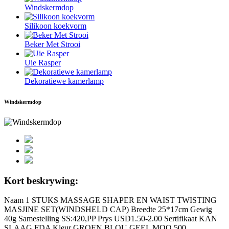
Windskermdop
Silikoon koekvorm
Beker Met Strooi
Uie Rasper
Dekoratiewe kamerlamp
Windskermdop
Kort beskrywing:
Naam 1 STUKS MASSAGE SHAPER EN WAIST TWISTING
MASJINE SET(WINDSHELD CAP) Breedte 25*17cm Gewig
40g Samestelling SS:420,PP Prys USD1.50-2.00 Sertifikaat KAN
SLAAG FDA Kleur GROEN,BLOU,GEEL MOQ 500