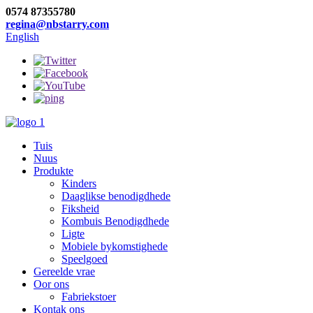
0574 87355780
regina@nbstarry.com
English
Tuis
Nuus
Produkte
Kinders
Daaglikse benodigdhede
Fiksheid
Kombuis Benodigdhede
Ligte
Mobiele bykomstighede
Speelgoed
Gereelde vrae
Oor ons
Fabriekstoer
Kontak ons