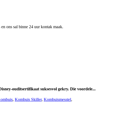
ns en ons sal binne 24 uur kontak maak.
sney-ouditsertifikaat suksesvol gekry. Die voordele...
 Kombuis
,
Kombuis Skiller
,
Kombuismesstel
,