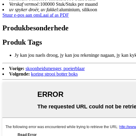
Verskaf vermoë:
100000 Stuk/Stuks per maand
uv spyker droër, uv fakkel:
aluminium, silikoon
Stuur e-pos aan ons
Laai af as PDF
Produkbesonderhede
Produk Tags
Jy kan jou naels droog, jy kan jou rekeninge nagaan, jy kan ky
Vorige:
skoonheidsmenger, poeierblaar
Volgende:
koring strooi botter boks