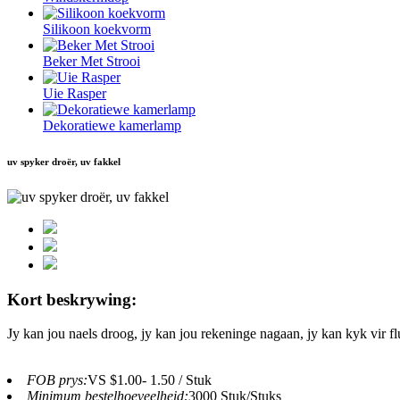
Silikoon koekvorm
Beker Met Strooi
Uie Rasper
Dekoratiewe kamerlamp
uv spyker droër, uv fakkel
Kort beskrywing:
Jy kan jou naels droog, jy kan jou rekeninge nagaan, jy kan kyk vir f
FOB prys:
VS $1.00- 1.50 / Stuk
Minimum bestelhoeveelheid:
3000 Stuk/Stuks