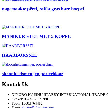
nagemaakte pêrel, raffia gras hare hoepel
MANIKUR STEL MET 5 KOPPE
HAARBORSSEL
skoonheidsmenger, poeierblaar
Kontak
Us
NINGBO HAISHU STARRY INTERNATIONAL TRADE C
Skakel: 0574 87355780
Foon: 13003764482
E-pos:
regina@nbstarry.com