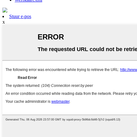
Stuur e-pos
x