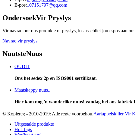
E-pos:
107151797@qq.com
Ondersoek
Vir Pryslys
Vir navrae oor ons produkte of pryslys, los asseblief jou e-pos aan o
Navrae vir pryslys
Nuutste
Nuus
OUDIT
Ons het sedex 2p en ISO9001 sertifikaat.
Maatskappy nuus..
Hier kom nog 'n wonderlike nuus! vandag het ons fabriek Di
© Kopiereg - 2010-2019: Alle regte voorbehou.
Aartappelskiller Vir
Uitgestalde produkte
Hot Tags
Werfkaart.xml